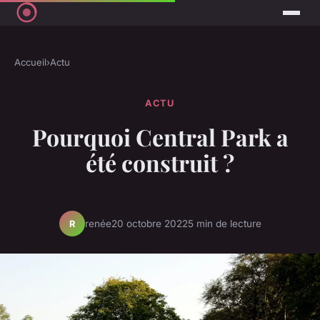
Accueil
›
Actu
ACTU
Pourquoi Central Park a
été construit ?
renée
20 octobre 2022
5 min de lecture
R