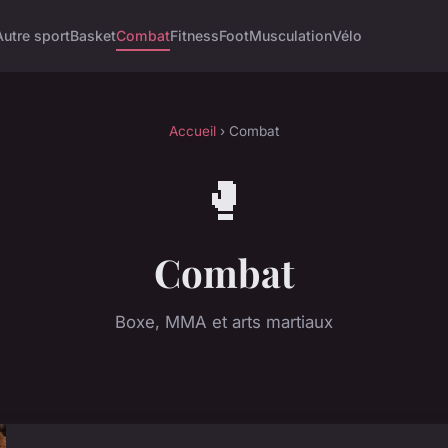
Autre sport
Basket
Combat
Fitness
Foot
Musculation
Vélo
Accueil
› Combat
🥊
Combat
Boxe, MMA et arts martiaux